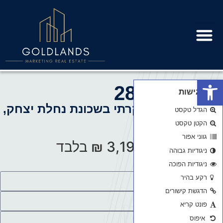
פרויקטים למגורים בשיווק
מידע מקצועי
פתח סרגל נגישות
ערבי נחל 28
כלי נגישות
פרויקט בוטיק יוקרתי בשכונת נחלת יצחק,
הגדל טקסט
תל אביב
הקטן טקסט
איכות חיים בלב העיר
גווני אפור
החל מ-
3,190,000 ₪
בלבד
ניגודיות גבוהה
ניגודיות הפוכה
השאירו פרטים עכשיו!
רקע בהיר
הדגשת קישורים
פונט קריא
איפוס