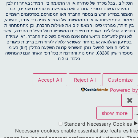
הכלול בו. בכל מקרה של סתירה או אי התאמה בין המידע באתר זה לבין
המידע הרשום בספרי החברה ו/או המופיע בפרסומים רשמיים, יגבר
האמור במידע הרשום בספרי החברה ו/או המפורסם בפרסומים רשמיים
כאמור. התממשותו או אי התממשותו של המידע צופה פני עתיד, תושפע,
בין היתר, מגורמי סיכון המאפיינים את פעילות החברה, וכן מהתפתחויות
בסביבה הכלכלית ובגורמים חיצוניים המשפיעים על פעילות החברה, ואשר
לא ניתן להעריכם מראש והם אינם מצויים בשליטת החברה. "אי-עמידה
בפירעון ההלוואה או בהחזר האשראי עלולה לגרור חיוב בריבית פיגורים
והליכי הוצאה לפועל. נותן האשראי קרנות השקעה בנדל"ן (92) בע"מ
מספר רישיון 68280. התמונות וההדמיות בכל דפי האתר הנם להמחשה
בלבד. ט.ל.ח
Accept All
Reject All
Customize
Powered by
✖
show more
...
►
Standard
Necessary Cookies
Necessary cookies enable essential site features like