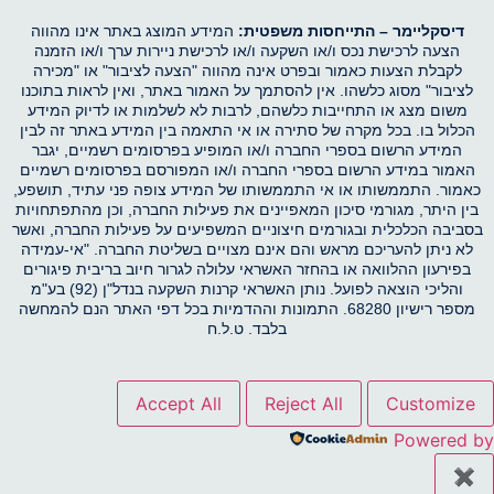
דיסקליימר –
התייחסות משפטית:
המידע המוצג באתר אינו מהווה
הצעה לרכישת נכס ו/או השקעה ו/או לרכישת ניירות ערך ו/או הזמנה
לקבלת הצעות כאמור ובפרט אינה מהווה "הצעה לציבור" או "מכירה
לציבור" מסוג כלשהו. אין להסתמך על האמור באתר, ואין לראות בתוכנו
משום מצג או התחייבות כלשהם, לרבות לא לשלמות או לדיוק המידע
הכלול בו. בכל מקרה של סתירה או אי התאמה בין המידע באתר זה לבין
המידע הרשום בספרי החברה ו/או המופיע בפרסומים רשמיים, יגבר
האמור במידע הרשום בספרי החברה ו/או המפורסם בפרסומים רשמיים
כאמור. התממשותו או אי התממשותו של המידע צופה פני עתיד, תושפע,
בין היתר, מגורמי סיכון המאפיינים את פעילות החברה, וכן מהתפתחויות
בסביבה הכלכלית ובגורמים חיצוניים המשפיעים על פעילות החברה, ואשר
לא ניתן להעריכם מראש והם אינם מצויים בשליטת החברה. "אי-עמידה
בפירעון ההלוואה או בהחזר האשראי עלולה לגרור חיוב בריבית פיגורים
והליכי הוצאה לפועל. נותן האשראי קרנות השקעה בנדל"ן (92) בע"מ
מספר רישיון 68280. התמונות וההדמיות בכל דפי האתר הנם להמחשה
בלבד. ט.ל.ח
Accept All
Reject All
Customize
Powered by
✖