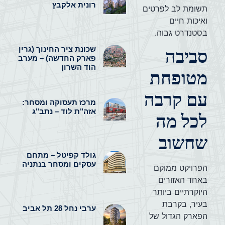
רונית אלקבץ
תשומת לב לפרטים
ואיכות חיים
בסטנדרט גבוה.
שכונת ציר החינוך (גרין
סביבה
פארק החדשה) – מערב
הוד השרון
מטופחת
עם קרבה
מרכז תעסוקה ומסחר:
אזה"ת לוד – נתב"ג
לכל מה
שחשוב
גולד קפיטל – מתחם
עסקים ומסחר בנתניה
הפרויקט ממוקם
באחד האזורים
היוקרתיים ביותר
בעיר, בקרבת
ערבי נחל 28 תל אביב
הפארק הגדול של