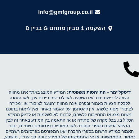
Info@gmfgroup.co.il
השקמה 1 סביון מתחם G בניין D
דיסקליימר –
התייחסות משפטית:
המידע המוצג באתר אינו מהווה
הצעה לרכישת נכס ו/או השקעה ו/או לרכישת ניירות ערך ו/או הזמנה
לקבלת הצעות כאמור ובפרט אינה מהווה "הצעה לציבור" או "מכירה
לציבור" מסוג כלשהו. אין להסתמך על האמור באתר, ואין לראות בתוכנו
משום מצג או התחייבות כלשהם, לרבות לא לשלמות או לדיוק המידע
הכלול בו. בכל מקרה של סתירה או אי התאמה בין המידע באתר זה לבין
המידע הרשום בספרי החברה ו/או המופיע בפרסומים רשמיים, יגבר
האמור במידע הרשום בספרי החברה ו/או המפורסם בפרסומים רשמיים
כאמור. התממשותו או אי התממשותו של המידע צופה פני עתיד, תושפע,